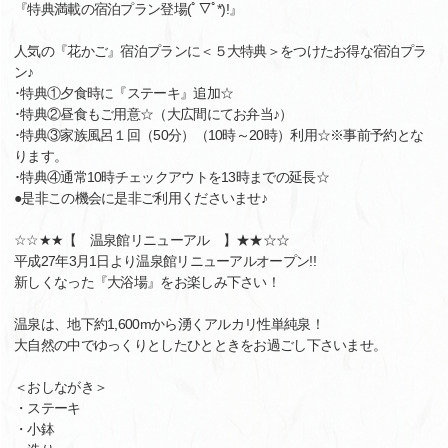
『特典満載の宿泊プラン登場(ﾟ▽ﾟ*)!』
人気の『花かご』宿泊プランに＜５大特典＞をつけたお得な宿泊プラ
ン♪
･特典①夕食時に『ステーキ』追加☆
･特典②昼食もご用意☆（大広間にてお弁当♪）
･特典③家族風呂１回（50分）（10時～20時）利用☆※事前予約とな
ります。
･特典④通常10時チェックアウトを13時までの延長☆
●是非この機会に是非ご利用くださいませ♪
☆☆★★【 温泉館リニューアル 】★★☆☆
平成27年3月1日より温泉館リニューアルオープン!!
新しくなった『大浴場』をお楽しみ下さい！
温泉は、地下約1,600mから湧くアルカリ性単純泉！
大自然の中でゆっくりとしたひとときをお過ごし下さいませ。
＜おしながき＞
・ステーキ
・小鉢