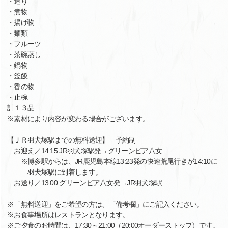
・造り
・煮物
・揚げ物
・麺類
・フルーツ
・茶碗蒸し
・鍋物
・釜飯
・香の物
・止椀
計１３品
※素材により内容が変わる場合がございます。
【ＪＲ羽犬塚駅までの無料送迎】 予約制
お迎え／14:15 JR羽犬塚駅発→グリーンピア八女
※博多駅からは、JR鹿児島本線13:23発の快速荒尾行きが14:10に
羽犬塚駅に到着します。
お送り／13:00 グリーンピア八女発→JR羽犬塚駅
※「無料送迎」をご希望の方は、「備考欄」にご記入ください。
※お食事場所はレストランとなります。
※ご夕食のお時間は、17:30～21:00（20:00オーダーストップ）です。