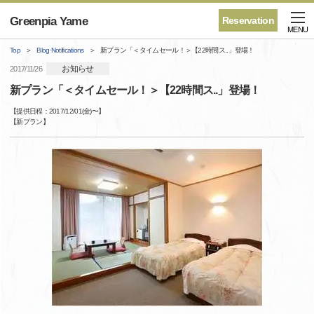
Greenpia Yame
Reservation
MENU
Top
Blog·Notifications
新プラン「＜タイムセール！＞【22時間ス..」登場！
お知らせ
2017/11/26
新プラン「＜タイムセール！＞【22時間ス..」登場！
【提供日程：
2017/12/01(金)
〜】
【
新プラン
】