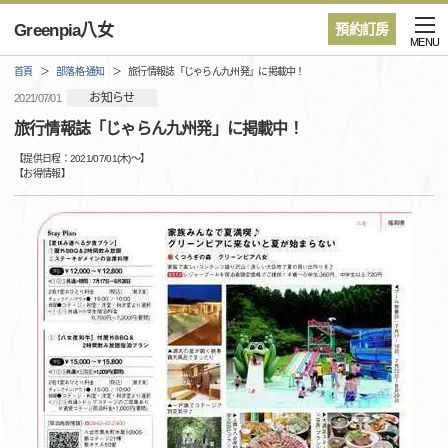
Greenpia八女
預約訂房
MENU
首頁
部落格·通知
旅行情報誌「じゃらん九州発」に掲載中！
お知らせ
2021/07/01
旅行情報誌「じゃらん九州発」に掲載中！
【提供日程：
2021/07/01(木)
〜】
【
お得情報
】