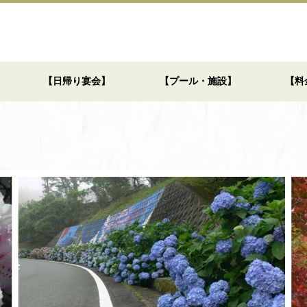
【日帰り宴会】
【プール・施設】
【料