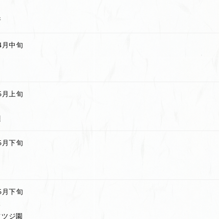
所
4月中旬
5月上旬
辺
5月下旬
5月下旬
本
ツツジ園