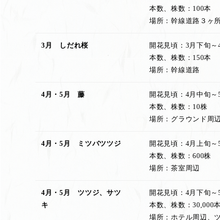
本数、株数：100本
場所：幹線道路３ヶ
3月 しだれ桜
開花見頃：3月下旬～
本数、株数：150本
場所：幹線道路
4月・5月 藤
開花見頃：4月中旬～
本数、株数：10株
場所：グラウンド周
4月・5月 ミツバツツジ
開花見頃：4月上旬～
本数、株数：600株
場所：茶室周辺
4月・5月 ツツジ、サツ
開花見頃：4月下旬～
キ
本数、株数：30,000
場所：ホテル周辺、