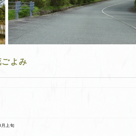
花ごよみ
本
3月上旬