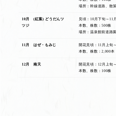
場所：幹線道路、散
10月 (紅葉) どうだんツ
見頃：10月下旬～11
ツジ
本数、株数：500株
場所：温泉館前道路
11月 はぜ・もみじ
開花見頃：11月上旬～
本数、株数：2,000本
12月 南天
開花見頃：12月上旬
本数、株数：100株