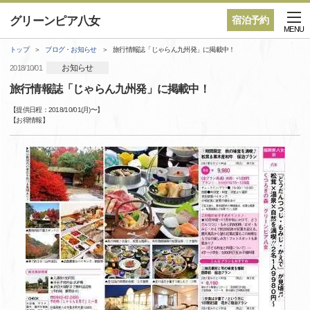
グリーンピア八女
宿泊予約
MENU
トップ
ブログ・お知らせ
旅行情報誌「じゃらん九州発」に掲載中！
お知らせ
2018/10/01
旅行情報誌「じゃらん九州発」に掲載中！
【提供日程：
2018/10/01(月)
〜】
【
お得情報
】