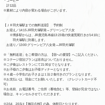
・コーヒー
計12品
※素材により内容が変わる場合がございます。
【ＪＲ羽犬塚駅までの無料送迎】 予約制
お迎え／14:15 JR羽犬塚駅発→グリーンピア八女
※博多駅からは、JR鹿児島本線13:23発の快速荒尾行きが14:10に
羽犬塚駅に到着します。
お送り／13:00 グリーンピア八女発→JR羽犬塚駅
※「無料送迎」をご希望の方は、【宿への要望】へご記入ください。
※コテージ宿泊プランは浴衣はついておりません。
※ご夕食はレストランにて21:00までとなります。
※お子様のご夕食はお子様ディナーとなります。
※４歳～小学生のお子さまは１泊２食付きのプランとなります。
※お支払いは、現金にてお願いいたします。（クレジットカード不
可）
※お名前、お電話番号、ご住所（番地含む）等、登録が完全ではない
場合は、キャンセルさせていただきます。
※2/14、2/15は【施設点検】の為、休館日となります。