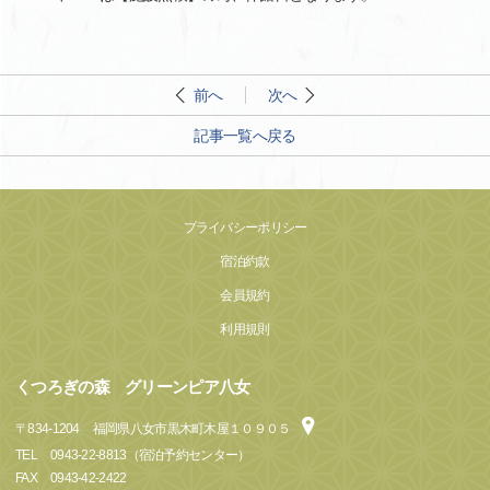
前へ
次へ
記事一覧へ戻る
プライバシーポリシー
宿泊約款
会員規約
利用規則
くつろぎの森 グリーンピア八女
〒
834-1204
福岡県八女市黒木町木屋１０９０５
TEL
0943-22-8813（宿泊予約センター）
FAX
0943-42-2422