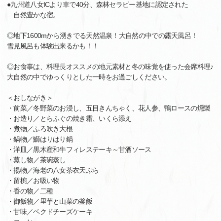
●九州道八女ICより車で40分、森林セラピー基地に認定された
自然豊かな宿。
◎地下1600mから湧きでる天然温泉！大自然の中での露天風呂！
雪見風呂も体験出来るかも！！
◎お食事は、料理長オススメの地元素材と冬の味覚を使った会席料理♪
大自然の中でゆっくりとした一時をお過ごしください。
＜おしながき＞
・前菜／冬野菜のお浸し、五目きんちゃく、花人参、鴨ロースの燻製
・お造り／とらふぐの焼き霜、いくら添え
・煮物／ふろ吹き大根
・鍋物／鰤はりはり鍋
・洋皿／黒木産和牛フィレステーキ～甘酒ソース
・蒸し物／茶碗蒸し
・揚物／海老の八女茶衣天ぷら
・留椀／お吸い物
・香の物／二種
・御飯物／里芋と山菜の釜飯
・甘味／ベクドチーズケーキ