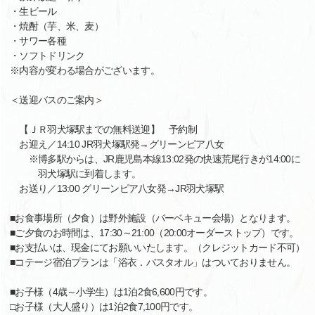
・生ビール
・焼酎（芋、米、麦）
・サワー各種
・ソフトドリンク
※内容が変わる場合がございます。
＜送迎バスのご案内＞
【ＪＲ羽犬塚駅までの無料送迎】 予約制
お迎え／14:10 JR羽犬塚駅発→グリーンピア八女
※博多駅からは、JR鹿児島本線13:02発の快速荒尾行きが14:00に
羽犬塚駅に到着します。
お送り／13:00 グリーンピア八女発→JR羽犬塚駅
■お食事場所（夕食）は野外施設（バーベキュー会場）となります。
■ご夕食のお時間は、17:30～21:00（20:00オーダーストップ）です。
■お支払いは、現金にてお願いいたします。（クレジットカード不可）
■コテージ宿泊プランは「浴衣．バスタオル」はついておりません。
■お子様（4歳～小学生）は1泊2食6,600円です。
□お子様（大人盛り）は1泊2食7,100円です。