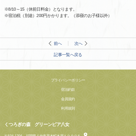
※8/10～15（休前日料金）となります。
※宿泊税（別途）200円かかります。（添寝のお子様以外）
前へ
次へ
記事一覧へ戻る
プライバシーポリシー
宿泊約款
会員規約
利用規則
くつろぎの森 グリーンピア八女