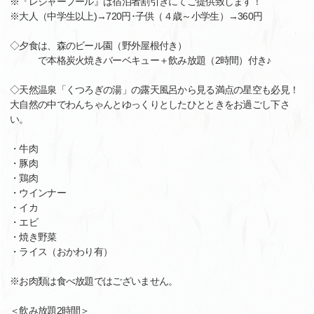
※『レジャープール』は宿泊者割引きにてご提供致します！
※大人（中学生以上)→720円･子供（４歳～小学生）→360円
◇夕食は、森のビール園（野外屋根付き）
で本格炭火焼きバーベキュー＋飲み放題（2時間）付き♪
◇天然温泉「くつろぎの湯」の露天風呂から見る満点の星空も必見！
大自然の中でわんちゃんとゆっくりとしたひとときをお過ごし下さ
い。
・牛肉
・豚肉
・鶏肉
・ウインナー
・イカ
・エビ
・焼き野菜
・ライス（おかわり有）
※お肉類は食べ放題ではございません。
＜飲み放題2時間＞