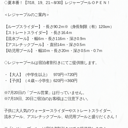
◇夏本番！【7/18、19、21～8/30】レジャープールＯＰＥＮ！
＜レジャープルのご案内＞
【ループスライダー】・長さ90.2ｍ※（身長制限（有）120cm）
【ストレートスライダー】・長さ16.4ｍ
【流水プール】・幅6ｍ・長さ116ｍ・深さ0.9ｍ
【アスレチックプール】・直径14ｍ・深さ0.5ｍ
【幼児用プール】・幅10ｍ・長さ20ｍ・深さ0.5ｍ・0.7ｍ
◇レジャープールは宿泊者割引きにてご提供致します。
・【大人】（中学生以上） 970円⇒720円
・【子供】（４歳～小学生）620円⇒360円
※7月20日の「プール営業」は行っていません。
※7月19日、20日ご宿泊のお客様はご注意下さい。
子供に大人気のウォータースライダーやストレートスライダー、
流水プール、アスレチックプール、幼児用プールと盛りだくさん！