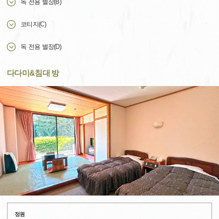
독 전용 별장(B)
코티지(C)
독 전용 별장(D)
다다미&침대 방
정원