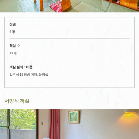
정원
4 명
객실 수
13 개
객실 설비‧비품
일본식 18 평방 미터, 화장실
서양식 객실