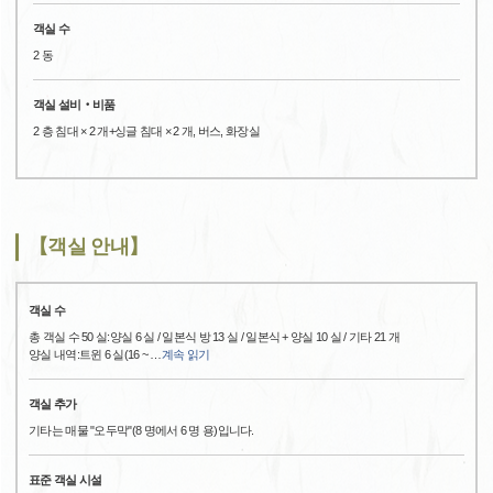
객실 수
2 동
객실 설비‧비품
2 층 침대 × 2 개+싱글 침대 × 2 개, 버스, 화장실
【객실 안내】
객실 수
총 객실 수 50 실:양실 6 실 / 일본식 방 13 실 / 일본식 + 양실 10 실 / 기타 21 개
양실 내역:트윈 6 실(16 ~
…
계속 읽기
객실 추가
기타는 매물 "오두막"(8 명에서 6 명 용)입니다.
표준 객실 시설