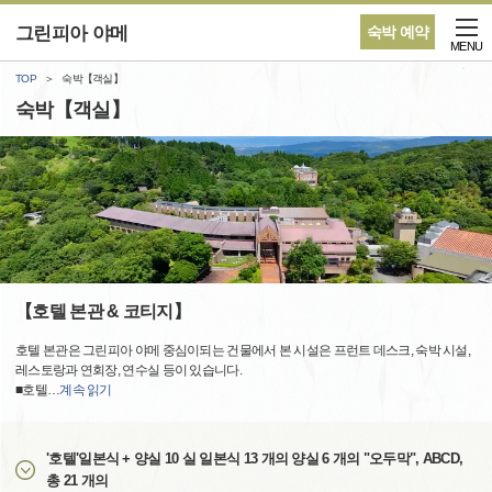
그린피아 야메
숙박 예약
MENU
TOP
숙박【객실】
숙박【객실】
【호텔 본관 & 코티지】
호텔 본관은 그린피아 야메 중심이되는 건물에서 본 시설은 프런트 데스크, 숙박 시설,
레스토랑과 연회장, 연수실 등이 있습니다.
■호텔
…
계속 읽기
'호텔'일본식 + 양실 10 실 일본식 13 개의 양실 6 개의 "오두막", ABCD,
총 21 개의