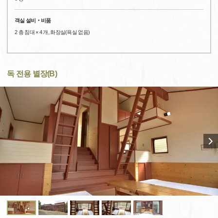
객실 설비‧비품
2 층 침대 × 4 개, 화장실(욕실 없음)
독 전용 별장(B)