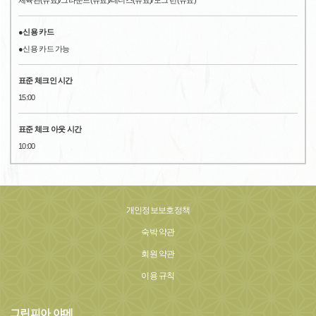
체육관(유료)/그라운드(유료)/테니스(유료)/도그 런(유료)
●신용 카드
●신용 카드 가능
표준 체크인 시간
15:00
표준 체크 아웃 시간
10:00
개인정보보호정책
숙박 약관
회원 약관
이용 규칙
그린피아 야메