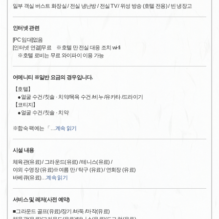
일부 객실 버스트 화장실 / 전실 냉난방 / 전실 TV / 위성 방송 (호텔 전용) / 빈 냉장고
인터넷 관련
[PC 임대]없음
[인터넷 연결]무료 ※호텔 만 전실 대응 조치 wi-fi
※호텔 로비는 무료 와이파이 이용 가능
어메니티 ※일반 요금의 경우입니다.
【호텔】
●얼굴 수건 /칫솔 · 치약/목욕 수건 /비누 /유카타 /드라이기
【코티지】
●얼굴 수건 /칫솔 · 치약
※합숙 팩에는 「
…
계속 읽기
시설 내용
체육관(유료) / 그라운드(유료) / 테니스(유료) /
야외 수영장 (유료)※여름 만 / 탁구 (유료) / 연회장 (유료)
바베큐(유료)
…
계속 읽기
서비스 및 레저(사전 예약)
■그라운드 골프(유료)/장기 /바둑 /마작(유료)