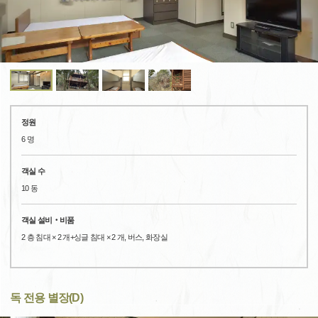
정원
6 명
객실 수
10 동
객실 설비‧비품
2 층 침대 × 2 개+싱글 침대 × 2 개, 버스, 화장실
독 전용 별장(D)