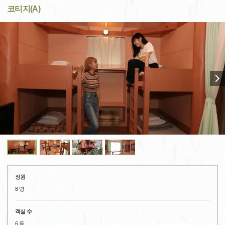
코티지(A)
정원
8 명
객실 수
6 동