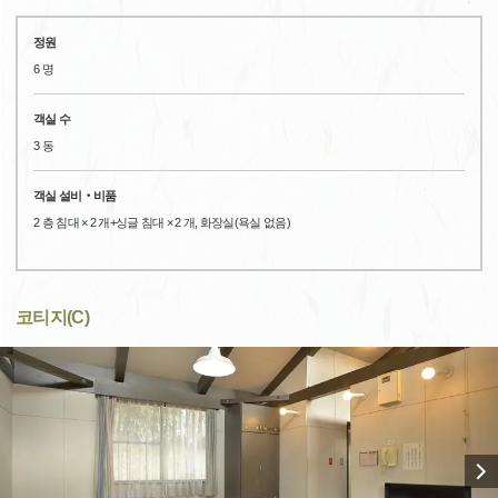
정원
6 명
객실 수
3 동
객실 설비‧비품
2 층 침대 × 2 개+싱글 침대 × 2 개, 화장실(욕실 없음)
코티지(C)