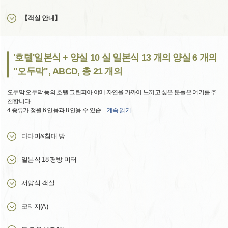
【객실 안내】
'호텔'일본식 + 양실 10 실 일본식 13 개의 양실 6 개의
"오두막", ABCD, 총 21 개의
오두막 오두막 풍의 호텔.그린피아 야메 자연을 가까이 느끼고 싶은 분들은 여기를 추
천합니다.
4 종류가 정원 6 인용과 8 인용 수 있습
…
계속 읽기
다다미&침대 방
일본식 18 평방 미터
서양식 객실
코티지(A)