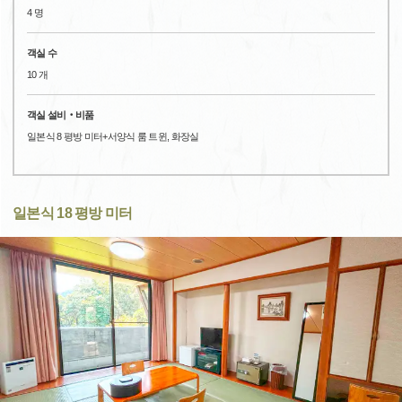
4 명
객실 수
10 개
객실 설비‧비품
일본식 8 평방 미터+서양식 룸 트윈, 화장실
일본식 18 평방 미터