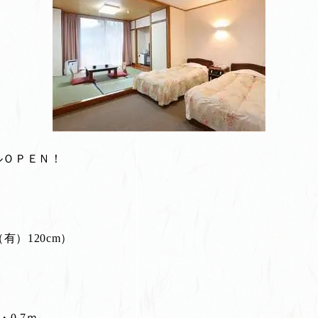
ールＯＰＥＮ！
有）120cm）
0.7ｍ