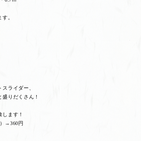
ます。
。
トスライダー、
と盛りだくさん！
致します！
）→360円