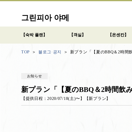
그린피아 야메
【숙박 플랜】
【객실】
【온센칸】
TOP
블로그·공지
新プラン「【夏のBBQ＆2時間飲
お知らせ
新プラン「【夏のBBQ＆2時間飲み
【提供日程：
2020/07/18(土)
〜】
【
新プラン
】