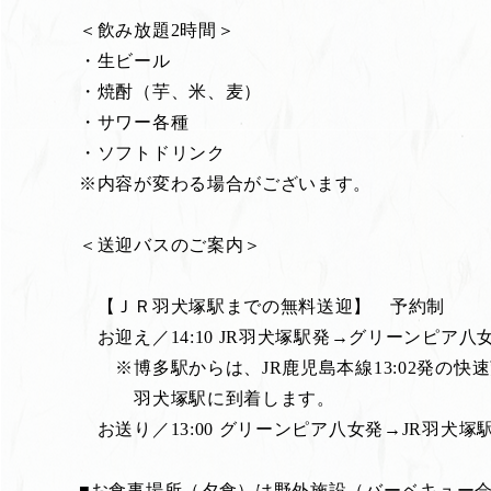
＜飲み放題2時間＞
・生ビール
・焼酎（芋、米、麦）
・サワー各種
・ソフトドリンク
※内容が変わる場合がございます。
＜送迎バスのご案内＞
【ＪＲ羽犬塚駅までの無料送迎】 予約制
お迎え／14:10 JR羽犬塚駅発→グリーンピア八
※博多駅からは、JR鹿児島本線13:02発の快速荒
羽犬塚駅に到着します。
お送り／13:00 グリーンピア八女発→JR羽犬塚
■お食事場所（夕食）は野外施設（バーベキュー