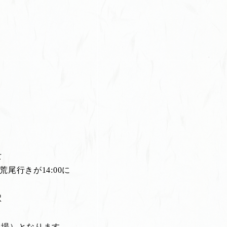
女
尾行きが14:00に
駅
会場）となります。