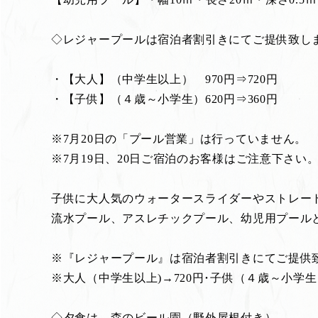
◇レジャープールは宿泊者割引きにてご提供致し
・【大人】（中学生以上） 970円⇒720円
・【子供】（４歳～小学生）620円⇒360円
※7月20日の「プール営業」は行っていません。
※7月19日、20日ご宿泊のお客様はご注意下さい
子供に大人気のウォータースライダーやストレー
流水プール、アスレチックプール、幼児用プール
※『レジャープール』は宿泊者割引きにてご提供
※大人（中学生以上)→720円･子供（４歳～小学生
◇夕食は、森のビール園（野外屋根付き）