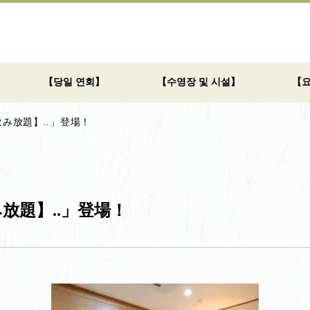
【당일 연회】
【수영장 및 시설】
【
み放題】..」登場！
放題】..」登場！