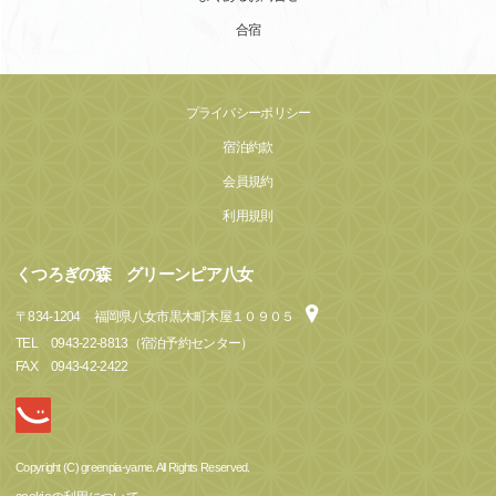
合宿
プライバシーポリシー
宿泊約款
会員規約
利用規則
くつろぎの森 グリーンピア八女
〒
834-1204
福岡県八女市黒木町木屋１０９０５
TEL
0943-22-8813（宿泊予約センター）
FAX
0943-42-2422
Copyright (C) greenpia-yame. All Rights Reserved.