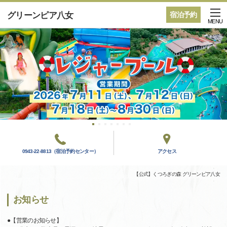
グリーンピア八女
宿泊予約
MENU
0943-22-8813（宿泊予約センター）
アクセス
【公式】くつろぎの森 グリーンピア八女
お知らせ
●【営業のお知らせ】