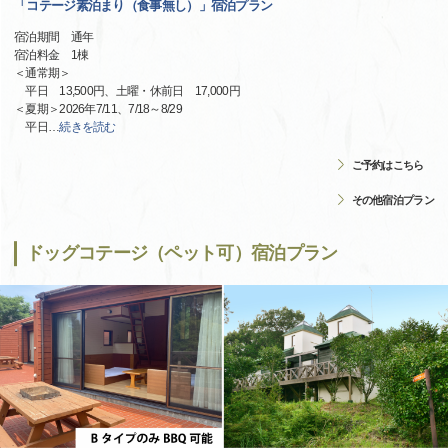
「コテージ素泊まり（食事無し）」宿泊プラン
宿泊期間 通年
宿泊料金 1棟
＜通常期＞
平日 13,500円、土曜・休前日 17,000円
＜夏期＞2026年7/11、7/18～8/29
平日
…
続きを読む
ご予約はこちら
その他宿泊プラン
ドッグコテージ（ペット可）宿泊プラン