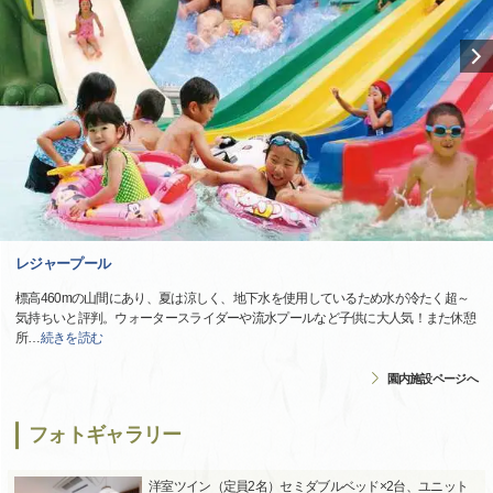
レジャープール
標高460mの山間にあり、夏は涼しく、地下水を使用しているため水が冷たく超～
気持ちいと評判。ウォータースライダーや流水プールなど子供に大人気！また休憩
所
…
続きを読む
園内施設ページへ
フォトギャラリー
洋室ツイン（定員2名）セミダブルベッド×2台、ユニット