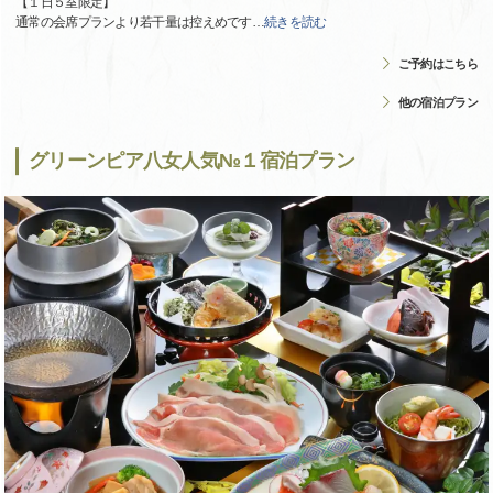
【１日５室限定】
通常の会席プランより若干量は控えめです
…
続きを読む
ご予約はこちら
他の宿泊プラン
グリーンピア八女人気№１宿泊プラン