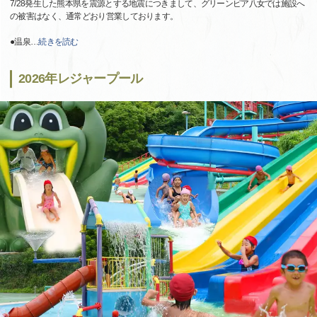
7/28発生した熊本県を震源とする地震につきまして、グリーンピア八女では施設へ
の被害はなく、通常どおり営業しております。
●温泉
…
続きを読む
2026年レジャープール