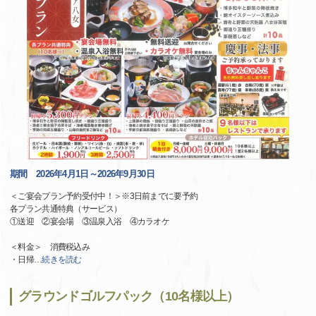
期間 2026年4月1日～2026年9月30日
＜ご宴会プラン予約受付中！＞※3日前までに要予約
各プラン共通特典（サービス）
①送迎 ②宴会場 ③温泉入浴 ④カラオケ
＜料金＞ 消費税込み
・日帰
…
続きを読む
グラウンドゴルフパック（10名様以上）