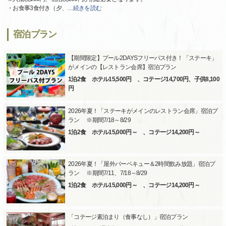
・お食事3食付き（夕、
…
続きを読む
宿泊プラン
【期間限定】プール2DAYSフリーパス付き！「ステーキ」
がメインの【レストラン会席】宿泊プラン
1泊2食 ホテル15,500円 、コテージ14,700円、子供8,100
円
2026年夏！「ステーキがメインのレストラン会席」宿泊プ
ラン ※期間7/18～8/29
1泊2食 ホテル15,000円～ 、コテージ14,200円～
2026年夏！「屋外バーベキュー＆2時間飲み放題」宿泊プ
ラン ※期間7/11、7/18～8/29
1泊2食 ホテル15,000円～ 、コテージ14,200円～
「コテージ素泊まり（食事なし）」宿泊プラン