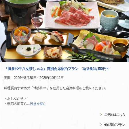
「博多和牛八女茶しゃぶ」特別会席宿泊プラン 1泊2食15,180円～
期間 2026年8月30日～2026年10月11日
料理長おすすめの「博多和牛」を使用した会席料理をご賞味ください。
＜おしながき＞
・季節の前菜八
…
続きを読む
ご予約はこちら
他の宿泊プラン