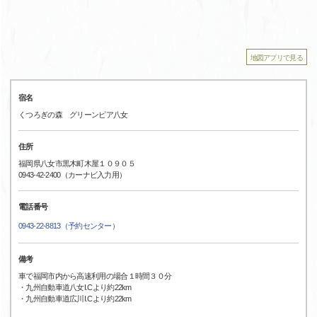
地図アプリで見る
宿名
くつろぎの森 グリーンピア八女
住所
福岡県八女市黒木町木屋１０９０５
0943-42-2400（カーナビ入力用）
電話番号
0943-22-8813（予約センター）
備考
車で福岡市内から高速利用の場合１時間３０分
・九州自動車道八女I.Cより約22km
・九州自動車道広川I.Cより約22km