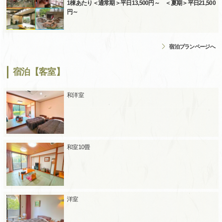
1棟あたり＜通常期＞平日13,500円～ ＜夏期＞平日21,500
円～
宿泊プランページへ
宿泊【客室】
和洋室
和室10畳
洋室