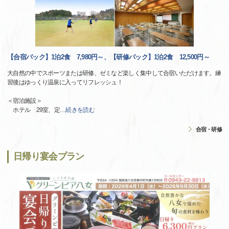
【合宿パック】1泊2食 7,980円～、【研修パック】1泊2食 12,500円～
大自然の中でスポーツまたは研修、ゼミなど楽しく集中して合宿いただけます。練
習後はゆっくり温泉に入ってリフレッシュ！
＜宿泊施設＞
ホテル 29室、定
…
続きを読む
合宿・研修
日帰り宴会プラン