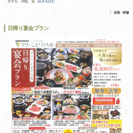
ホテル 29室、定
…
続きを読む
合宿・研修
日帰り宴会プラン