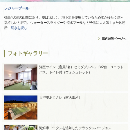
レジャープール
標高460mの山間にあり、夏は涼しく、地下水を使用しているため水が冷たく超～
気持ちいと評判。ウォータースライダーや流水プールなど子供に大人気！また休憩
所
…
続きを読む
園内施設ページへ
フォトギャラリー
洋室ツイン（定員2名）セミダブルベッド×2台、ユニット
バス、トイレ付（ウォシュレット）
大浴場あじさい（露天風呂）
海鮮串、牛タンを追加したデラックスバージョン