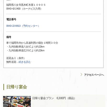
福岡県八女市黒木町木屋１０９０５
0943-42-2400（カーナビ入力用）
電話番号
0943-22-8813（予約センター）
備考
車で福岡市内から高速利用の場合１時間３０分
・九州自動車道八女I.Cより約22km
・九州自動車道広川I.Cより約22km
送迎あり（条件）
無料送迎
…
続きを読む
アクセスページへ
日帰り宴会
日帰り宴会プラン 6,300円（税込）