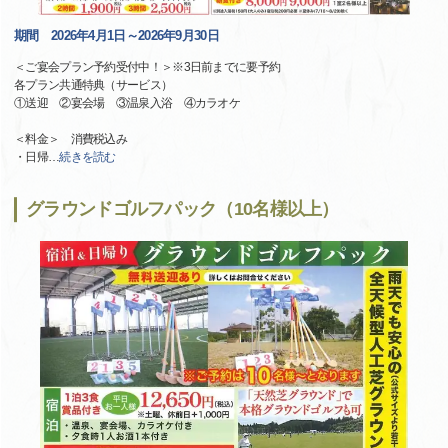
期間 2026年4月1日～2026年9月30日
＜ご宴会プラン予約受付中！＞※3日前までに要予約
各プラン共通特典（サービス）
①送迎 ②宴会場 ③温泉入浴 ④カラオケ
＜料金＞ 消費税込み
・日帰
…
続きを読む
グラウンドゴルフパック（10名様以上）