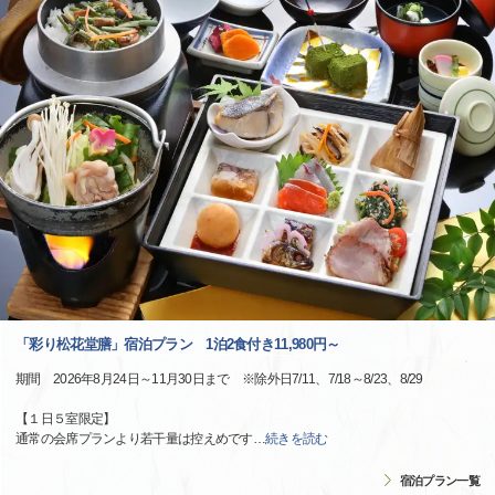
「彩り松花堂膳」宿泊プラン 1泊2食付き11,980円～
期間 2026年8月24日～11月30日まで ※除外日7/11、7/18～8/23、8/29
【１日５室限定】
通常の会席プランより若干量は控えめです
…
続きを読む
宿泊プラン一覧