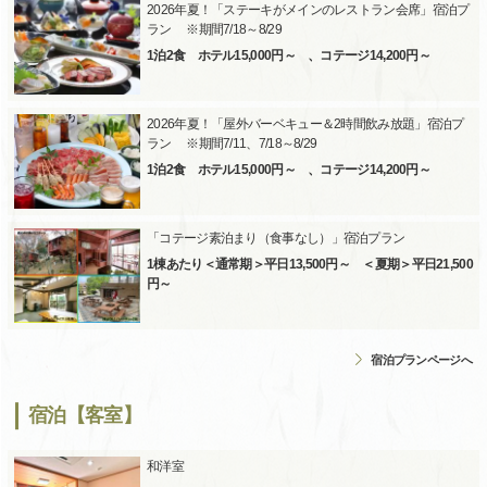
2026年夏！「ステーキがメインのレストラン会席」宿泊プ
ラン ※期間7/18～8/29
1泊2食 ホテル15,000円～ 、コテージ14,200円～
2026年夏！「屋外バーベキュー＆2時間飲み放題」宿泊プ
ラン ※期間7/11、7/18～8/29
1泊2食 ホテル15,000円～ 、コテージ14,200円～
「コテージ素泊まり（食事なし）」宿泊プラン
1棟あたり＜通常期＞平日13,500円～ ＜夏期＞平日21,500
円～
宿泊プランページへ
宿泊【客室】
和洋室