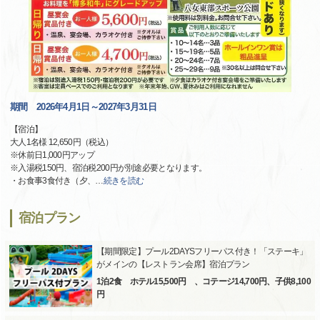
期間 2026年4月1日～2027年3月31日
【宿泊】
大人1名様 12,650円（税込）
※休前日1,000円アップ
※入湯税150円、宿泊税200円が別途必要となります。
・お食事3食付き（夕、
…
続きを読む
宿泊プラン
【期間限定】プール2DAYSフリーパス付き！「ステーキ」
がメインの【レストラン会席】宿泊プラン
1泊2食 ホテル15,500円 、コテージ14,700円、子供8,100
円