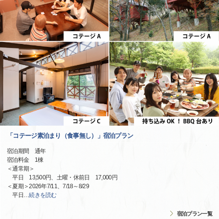
「コテージ素泊まり（食事無し）」宿泊プラン
宿泊期間 通年
宿泊料金 1棟
＜通常期＞
平日 13,500円、土曜・休前日 17,000円
＜夏期＞2026年7/11、7/18～8/29
平日
…
続きを読む
宿泊プラン一覧