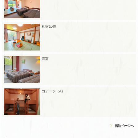
和室10畳
洋室
コテージ（A）
宿泊ページへ