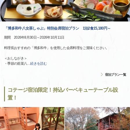
「博多和牛八女茶しゃぶ」特別会席宿泊プラン 1泊2食15,180円～
期間 2026年8月30日～2026年10月11日
料理長おすすめの「博多和牛」を使用した会席料理をご賞味ください。
＜おしながき＞
・季節の前菜八
…
続きを読む
宿泊プラン一覧
コテージ宿泊限定！持込バーベキューテーブル設
置！